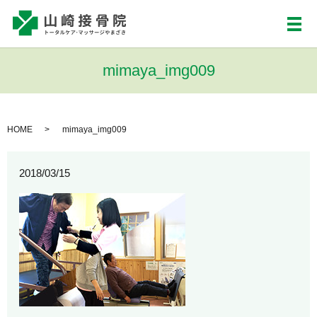
メ
mimaya_img009
HOME
mimaya_img009
2018/03/15