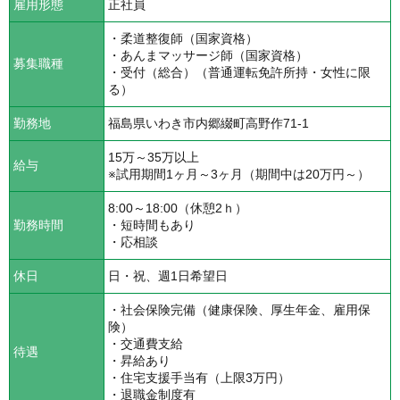
雇用形態
正社員
・柔道整復師（国家資格）
・あんまマッサージ師（国家資格）
募集職種
・受付（総合）（普通運転免許所持・女性に限
る）
勤務地
福島県いわき市内郷綴町高野作71-1
15万～35万以上
給与
※試用期間1ヶ月～3ヶ月（期間中は20万円～）
8:00～18:00（休憩2ｈ）
勤務時間
・短時間もあり
・応相談
休日
日・祝、週1日希望日
・社会保険完備（健康保険、厚生年金、雇用保
険）
・交通費支給
待遇
・昇給あり
・住宅支援手当有（上限3万円）
・退職金制度有