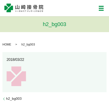
メ
h2_bg003
HOME
h2_bg003
2018/03/22
h2_bg003