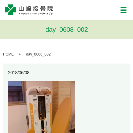
メ
day_0608_002
HOME
day_0608_002
2018/06/08