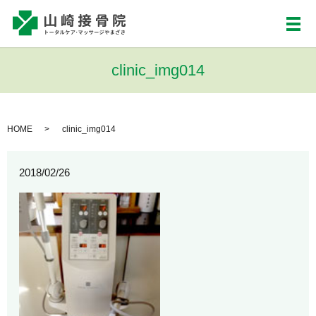
メ
clinic_img014
HOME
clinic_img014
2018/02/26