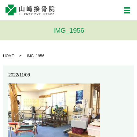
メ
IMG_1956
HOME
IMG_1956
2022/11/09