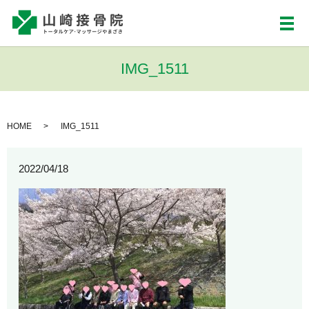
メ
IMG_1511
HOME
IMG_1511
2022/04/18