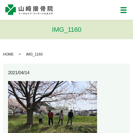
メ
IMG_1160
HOME
IMG_1160
2021/04/14