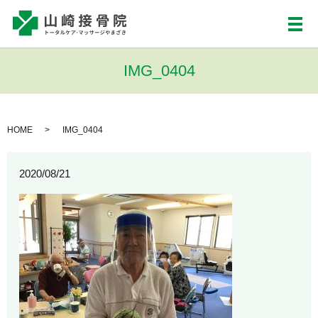
メ
IMG_0404
HOME
IMG_0404
2020/08/21