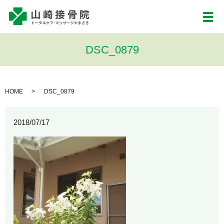
メ
DSC_0879
HOME
DSC_0879
2018/07/17